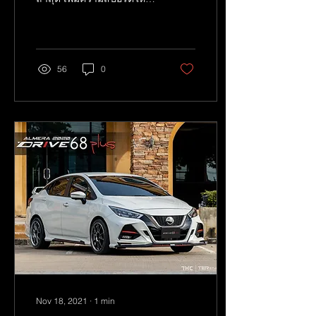
รถด้วยดีไซน์สปอร์ตดุดัน ไม่
เหมือนใคร Detail : ชุดแต่ง
ด้านหน้า...
56
0
Nov 18, 2021
∙
1
min