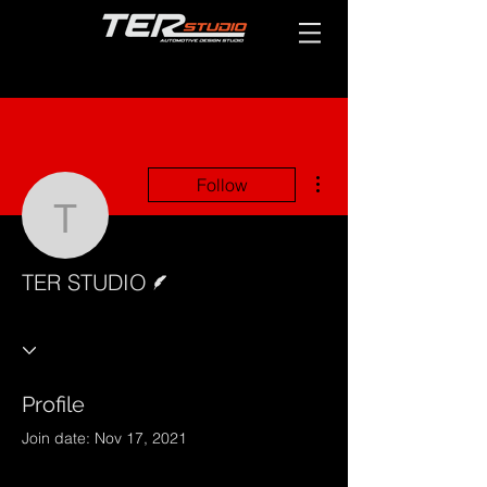
More actions
Follow
TER STUDIO
Writer
TER STUDIO
Profile
Join date: Nov 17, 2021