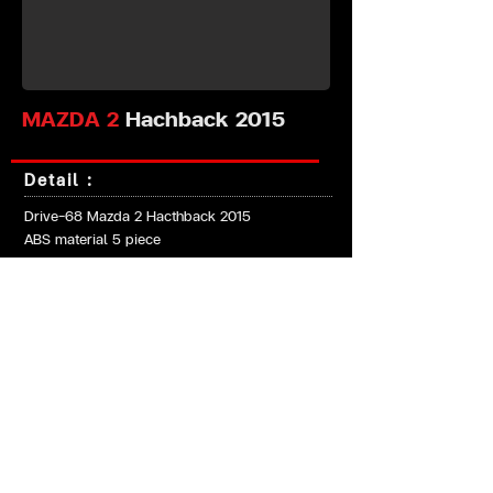
MAZDA 2
Hachback
2015
Detail :
Drive-68 Mazda 2 Hacthback 2015
ABS material 5 piece
- Front 1 piece
- Side 2 piece
- Rear 1 piece
Spoiler : Ducktail
TER STUDIO BODYKITS PRODUCT
39/45 (ปากซอยพระราม 2) ถนน แสมดำ แสมดำ