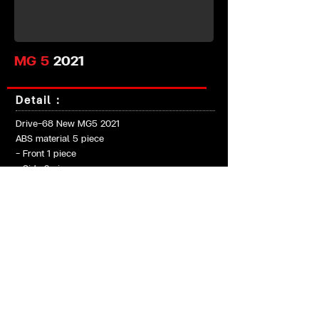
MG 5
2021
Detail :
Drive-68 New MG5 2021
ABS material 5 piece
- Front 1 piece
- Side 2 piece
- Rear 1 piece
Spoiler : Sport Series
TER STUDIO BODYKITS PRODUCT
39/45 (ปากซอยพระราม 2) ถนน แสมดำ แสมดำ